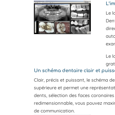
L’i
Le l
Dent
dire
auto
exa
Le l
grat
Un schéma dentaire clair et puiss
Clair, précis et puissant, le schéma d
supérieure et permet une représentati
dents, sélection des faces coronaires
redimensionnable, vous pouvez maximis
de communication.