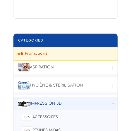
Tapez pour rechercher un produit
CATÉGORIES
🔥 Promotions
ASPIRATION
›
ANTHOS
HYGIÈNE & STÉRILISATION
›
DURR-DENTAL
ANTHOS
IMPRESSION 3D
›
MORITA
DURR-DENTAL
ACCESSOIRES
XO
EURONDA
RÉSINES MIDAS