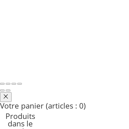
Denta 3D Copyright
2026
| Conception
SLCOM
-
MW communication
|
Mentions légales et
politique de confidentialité
Votre panier
(articles : 0)
Produits
dans le