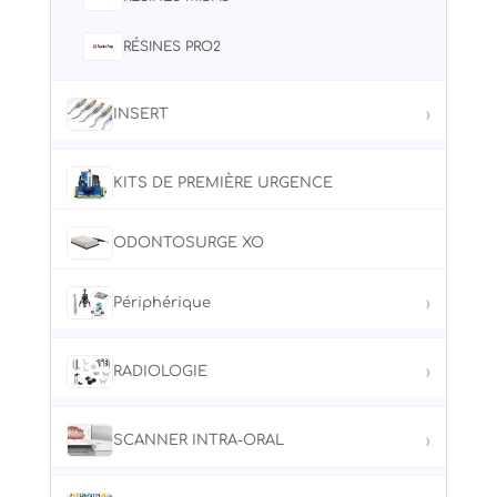
GAMASONIC
RÉSINES PRO2
MELAG
INSERT
›
METASYS
ANTHOS (EMS)
MHC
KITS DE PREMIÈRE URGENCE
ANTHOS (SATELEC)
MIELE
ODONTOSURGE XO
MORITA
MISCEA
Périphérique
›
NSK
ACTEON
RADIOLOGIE
›
OXYPHARM
DURR DENTAL
CARESTREAM
XO
SCANNER INTRA-ORAL
›
NSK
DEXIS
DEXIS