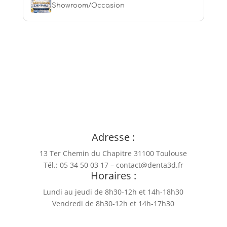
QuickSleeper
Showroom/Occasion
DURR-DENTAL
SHINING
VATECH
VATECH
Adresse :
13 Ter Chemin du Chapitre
31100 Toulouse
Tél.: 05 34 50 03 17 – contact@denta3d.fr
Horaires :
Lundi au jeudi de 8h30-12h et 14h-18h30
Vendredi de 8h30-12h et 14h-17h30